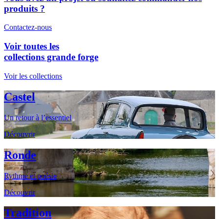
produits ?
Contactez-nous
Voir toutes les
collections grande forge
Voir les collections
Castel
Un retour à l’essentiel
Découvrir
Ronde
Rythme et poésie
Découvrir
Tradition