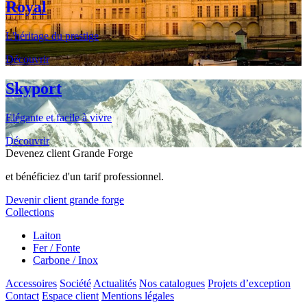
Royal
L'héritage du prestige
Découvrir
Skyport
Elégante et facile à vivre
Découvrir
Devenez client Grande Forge
et bénéficiez d'un tarif professionnel.
Devenir client grande forge
Collections
Laiton
Fer / Fonte
Carbone / Inox
Accessoires
Société
Actualités
Nos catalogues
Projets d’exception
Contact
Espace client
Mentions légales